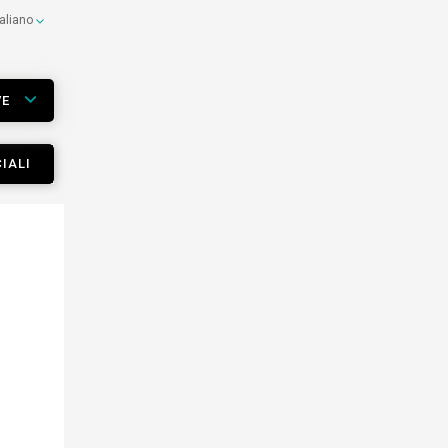
taliano
VE
IALI