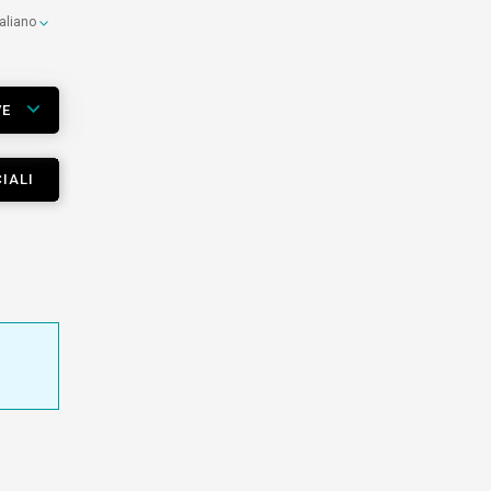
taliano
VE
IALI