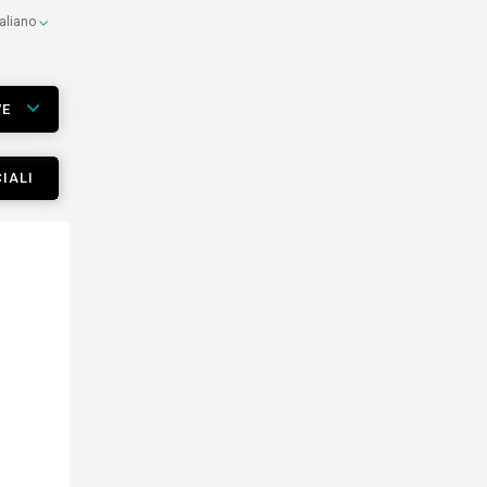
taliano
VE
IALI