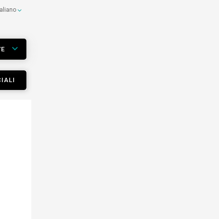
taliano
VE
IALI