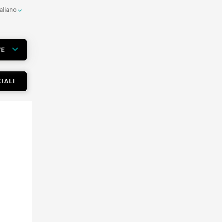
taliano
VE
IALI