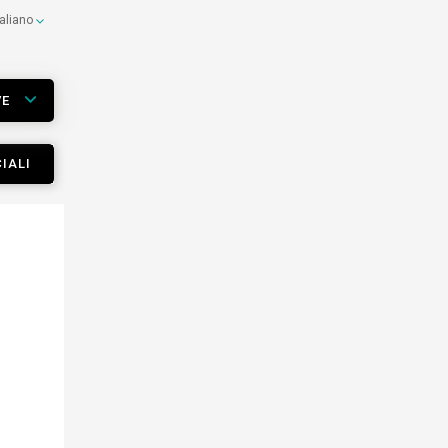
taliano
VE
IALI