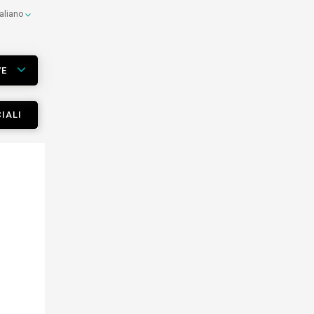
taliano
VE
IALI