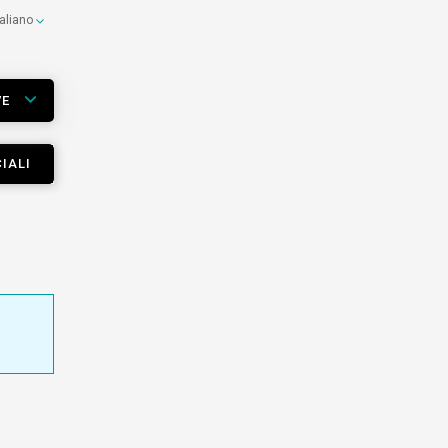
taliano
VE
IALI