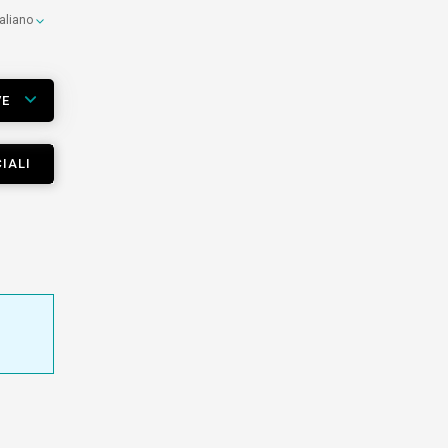
taliano
VE
IALI