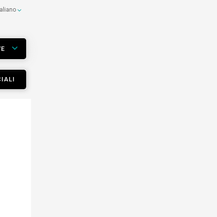
taliano
VE
IALI