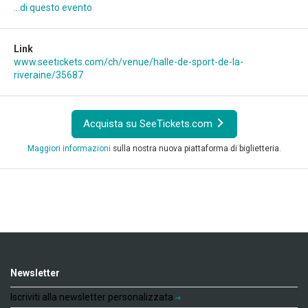
...di questo evento
Link
www.seetickets.com/ch/venue/halle-de-sport-de-la-
riveraine/35687
Acquista su SeeTickets.com
Maggiori informazioni
sulla nostra nuova piattaforma di biglietteria.
Newsletter
Iscriviti alla newsletter personalizzata