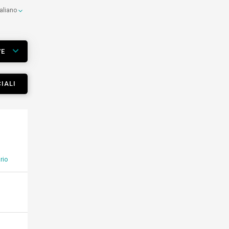
taliano
VE
IALI
rio