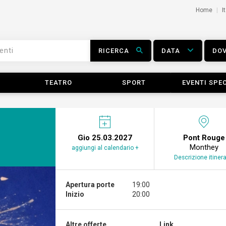
Home
I
RICERCA
DATA
DO
TEATRO
SPORT
EVENTI SPEC
Gio 25.03.2027
Pont Rouge
Monthey
aggiungi al calendario +
Descrizione itinera
Apertura porte
19:00
Inizio
20:00
Altre offerte...
Link