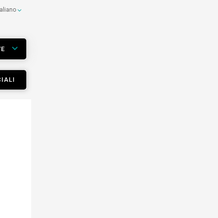
taliano
VE
IALI