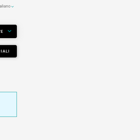
taliano
VE
IALI