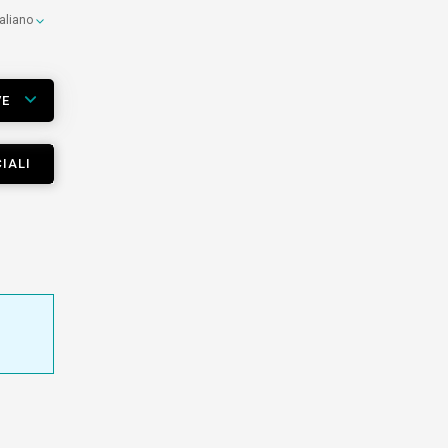
taliano
VE
IALI