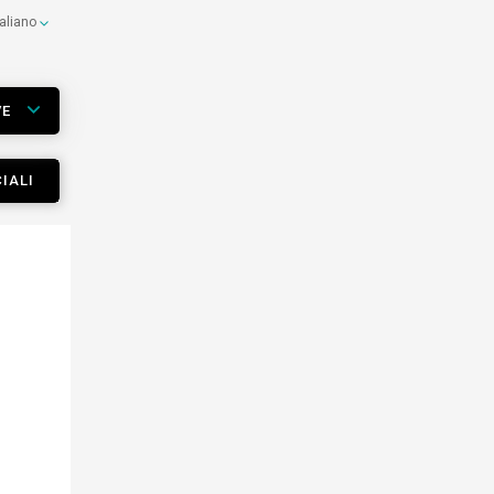
taliano
VE
IALI