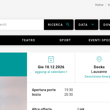
Home
I
RICERCA
DATA
DO
TEATRO
SPORT
EVENTI SPEC
Gio 10.12.2026
Docks
Lausanne
aggiungi al calendario +
Descrizione itinera
Apertura porte
19:30
Inizio
20:30
Altre offerte...
Link