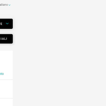
taliano
VE
IALI
rio