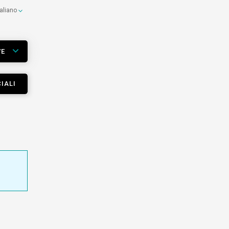
taliano
VE
IALI