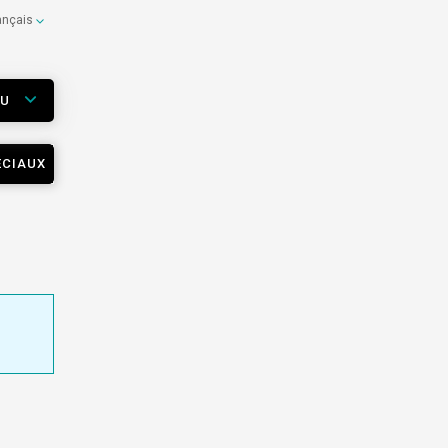
ançais
EU
ÉCIAUX