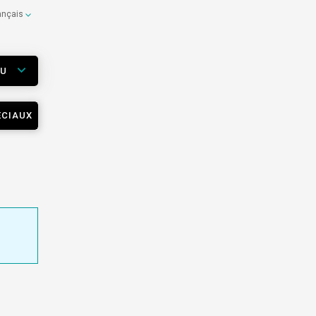
ançais
EU
ÉCIAUX