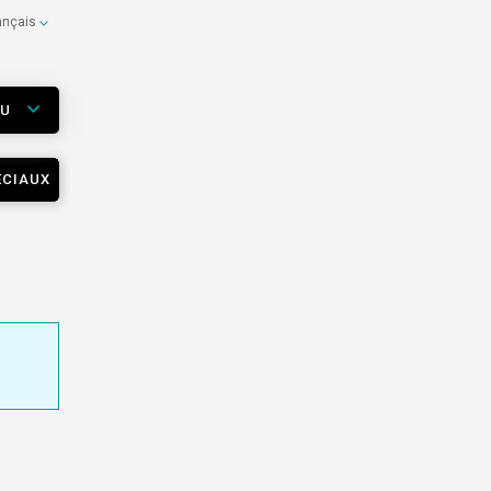
ançais
EU
ÉCIAUX