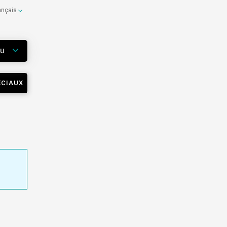
ançais
EU
ÉCIAUX