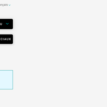
ançais
EU
ÉCIAUX