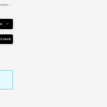
ançais
EU
ÉCIAUX