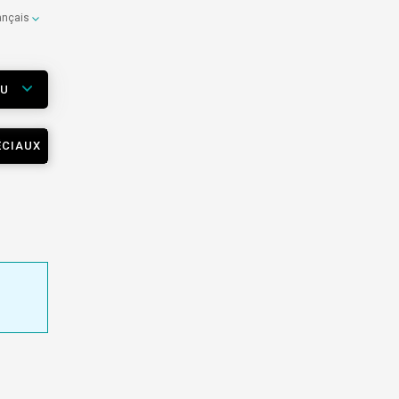
ançais
EU
ÉCIAUX