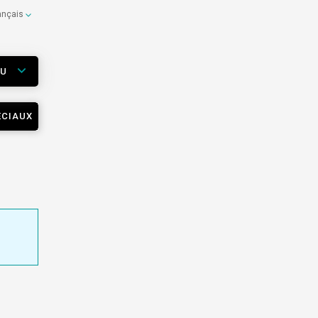
ançais
EU
ÉCIAUX