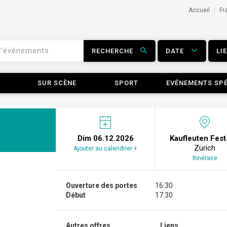
Accueil
Fr
RECHERCHE
DATE
LI
SUR SCÈNE
SPORT
EVÉNEMENTS SP
Dim 06.12.2026
Kaufleuten Fest
Zürich
Ajouter au calendrier +
Itinéraire
Ouverture des portes
16:30
Début
17:30
Autres offres...
Liens