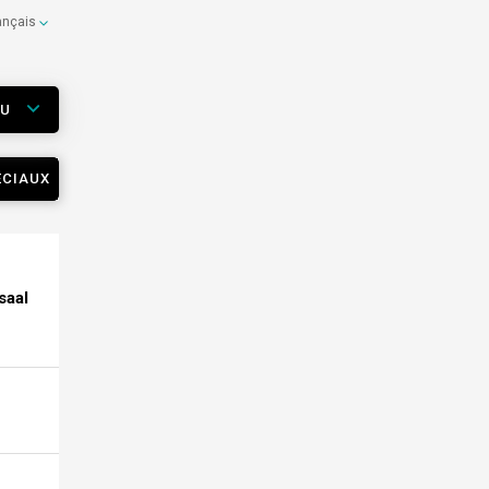
ançais
EU
ÉCIAUX
saal