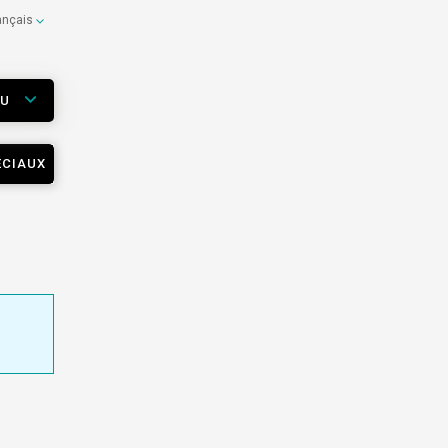
ançais
EU
ÉCIAUX