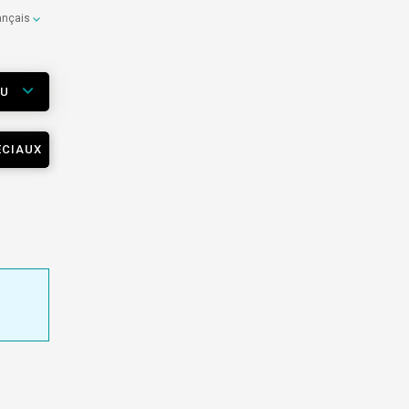
ançais
EU
ÉCIAUX