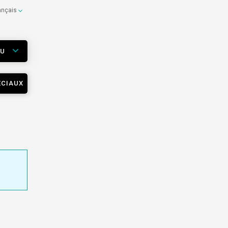
ançais
EU
ÉCIAUX