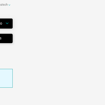
eutsch
WO
S