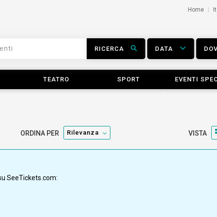
Home
I
RICERCA
DATA
DO
TEATRO
SPORT
EVENTI SPEC
Rilevanza
ORDINA PER
VISTA
a su SeeTickets.com: