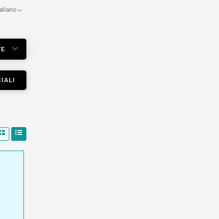
taliano
VE
IALI