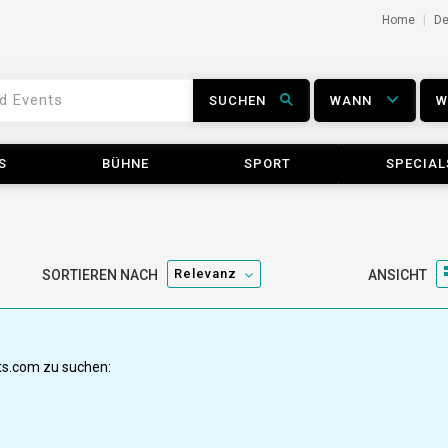
Home
D
SUCHEN
WANN
S
BÜHNE
SPORT
SPECIAL
Relevanz
SORTIEREN NACH
ANSICHT
ets.com zu suchen: