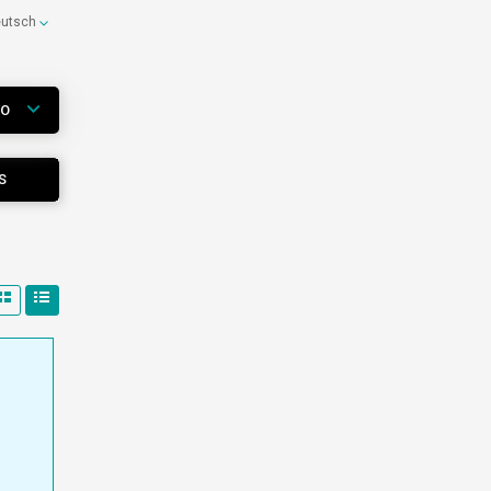
eutsch
WO
S