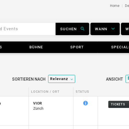
Home
D
SUCHEN
WANN
S
BÜHNE
SPORT
SPECIAL
Relevanz
SORTIEREN NACH
ANSICHT
LOCATION / ORT
STATUS
n
VIOR
TICKETS
Zürich