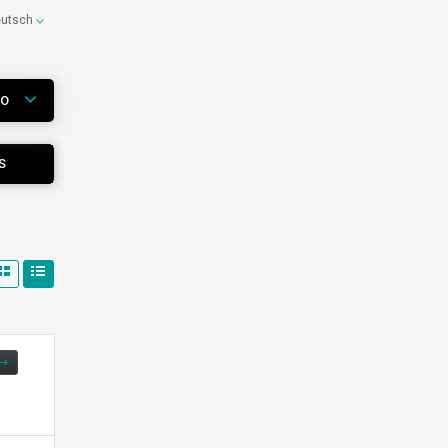
eutsch
WO
S